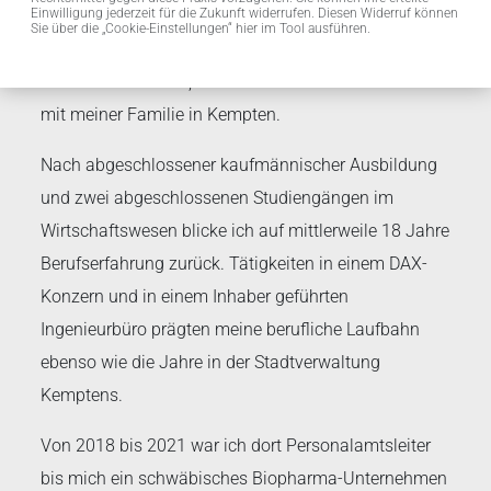
ÜBER MICH
Einwilligung jederzeit für die Zukunft widerrufen. Diesen Widerruf können
Sie über die „Cookie-Einstellungen“ hier im Tool ausführen.
Ich bin 42 Jahre alt, Vater von zwei Kindern und lebe
mit meiner Familie in Kempten.
Nach abgeschlossener kaufmännischer Ausbildung
und zwei abgeschlossenen Studiengängen im
Wirtschaftswesen blicke ich auf mittlerweile 18 Jahre
Berufserfahrung zurück. Tätigkeiten in einem DAX-
Konzern und in einem Inhaber geführten
Ingenieurbüro prägten meine berufliche Laufbahn
ebenso wie die Jahre in der Stadtverwaltung
Kemptens.​
Von 2018 bis 2021 war ich dort Personalamtsleiter
bis mich ein schwäbisches Biopharma-Unternehmen