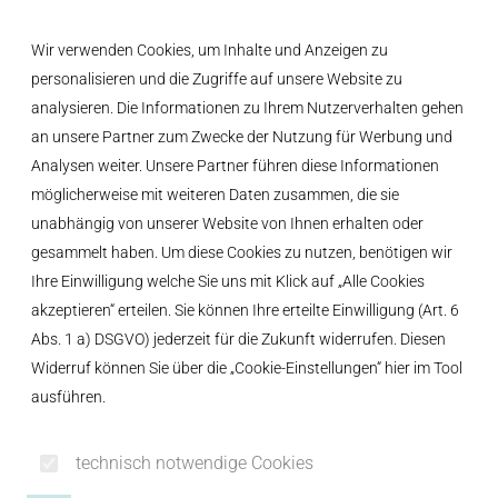
Inhalt der Seite anspringen
Informationen und Einstellungen zur Barrierefreiheit
Wir verwenden Cookies, um Inhalte und Anzeigen zu
MENÜ
personalisieren und die Zugriffe auf unsere Website zu
analysieren. Die Informationen zu Ihrem Nutzerverhalten gehen
an unsere Partner zum Zwecke der Nutzung für Werbung und
Analysen weiter. Unsere Partner führen diese Informationen
möglicherweise mit weiteren Daten zusammen, die sie
unabhängig von unserer Website von Ihnen erhalten oder
BEISITZER DES VEREINS FREIE
WÄHLER-ÜP KEMPTEN E.V.
gesammelt haben. Um diese Cookies zu nutzen, benötigen wir
Ihre Einwilligung welche Sie uns mit Klick auf „Alle Cookies
AXEL MAUCHER
akzeptieren“ erteilen. Sie können Ihre erteilte Einwilligung (Art. 6
Abs. 1 a) DSGVO) jederzeit für die Zukunft widerrufen. Diesen
Widerruf können Sie über die „Cookie-Einstellungen“ hier im Tool
ausführen.
technisch notwendige Cookies