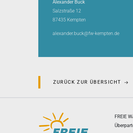
Alexander Buck
Salzstraße 12
87435 Kempten
alexander.buck
@
fw-kempten
.
de
ZURÜCK ZUR ÜBERSICHT
FREIE 
Überpart